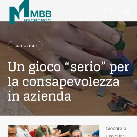
Skip
to
0
content
FORMAZIONE
Un gioco “serio” per
la consapevolezza
in azienda
Giocare è
il miglior