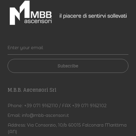
Subscribe
M.B.B. Ascensori Srl
Phone:
+39 071 9162110 / FAX +39 071 9162102
Email:
info@mbb-ascensori.it
Address:
Via Consorzio, 10/b 60015 Falconara Marittima
(AN)