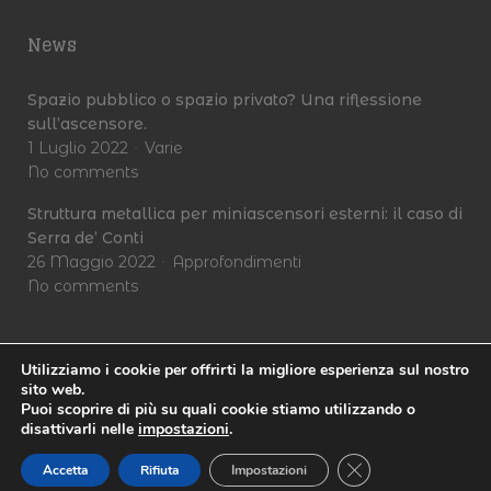
News
Spazio pubblico o spazio privato? Una riflessione
sull’ascensore.
1 Luglio 2022
Varie
No comments
Struttura metallica per miniascensori esterni: il caso di
Serra de’ Conti
26 Maggio 2022
Approfondimenti
No comments
Utilizziamo i cookie per offrirti la migliore esperienza sul nostro
sito web
.
© 2018, M.B.B. Ascensori Srlvia Consorzio, 10/b 60015
Puoi scoprire di più su quali cookie stiamo utilizzando o
Falconara Marittima (AN) tel 071 9162110 - fax 071 9162102
disattivarli nelle
impostazioni
.
info@mbb-ascensori.it
|
Privacy Policy
Close GDPR Cookie
All Rights Reserved.
Accetta
Rifiuta
Impostazioni